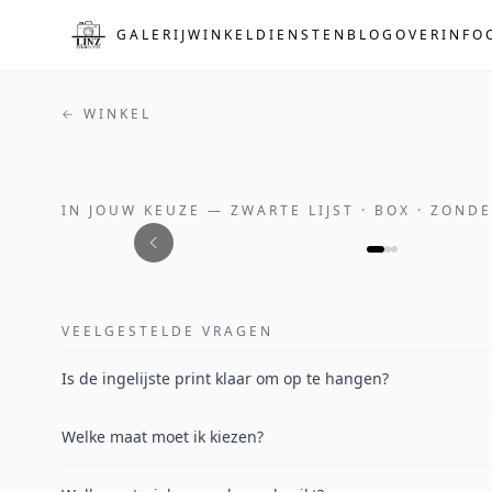
Naar de hoofdinhoud
GALERIJ
WINKEL
DIENSTEN
BLOG
OVER
INFO
← WINKEL
IN JOUW KEUZE
—
ZWARTE LIJST · BOX · ZOND
VEELGESTELDE VRAGEN
Is de ingelijste print klaar om op te hangen?
Welke maat moet ik kiezen?