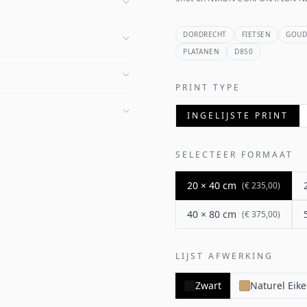
DORDRECHT
FIETSEN
GOUD
PLATANEN
D850
PRINT TYPE
INGELIJSTE PRINT
SELECTEER FORMAAT
20 × 40 cm
(
€ 235,00
)
40 × 80 cm
(
€ 375,00
)
LIJST AFWERKING
Zwart
Naturel Eik