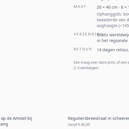
MAAT
20
×
40
cm ·
8
×
Ophanggids: bov
tweederde van d
ooghoogte (~145
VERZENDING
Gratis wereldwij
in het regionale
RETOUR
14 dagen retour,
Een vraag over deze print, of een
2–3 werkdagen.
op de Amstel bij
Reguliersbreestraat in scheeren
gang
Vanaf
€ 40,00