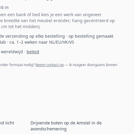
16
in
en een bank of bed kies je een werk van ongeveer
e breedte van het meubel eronder; hang gecentreerd op
 cm tot het midden).
de verzending op elke bestelling · op bestelling gemaakt
 lab · ca. 1–2 weken naar NL/EU/VK/VS
 wereldwijd
·
beleid
 ander formaat nodig?
Neem contact op
— ik reageer doorgaans binnen
d licht
Drijvende boten op de Amstel in de
avondschemering