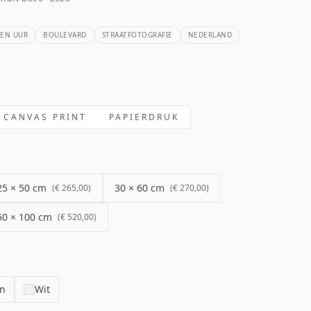
EN UUR
BOULEVARD
STRAATFOTOGRAFIE
NEDERLAND
CANVAS PRINT
PAPIERDRUK
25 × 50 cm
30 × 60 cm
(
€ 265,00
)
(
€ 270,00
)
50 × 100 cm
(
€ 520,00
)
en
Wit