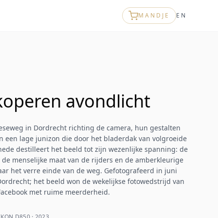
MANDJE
EN
 koperen avondlicht
rieseweg in Dordrecht richting de camera, hun gestalten
n een lage junizon die door het bladerdak van volgroeide
nede destilleert het beeld tot zijn wezenlijke spanning: de
, de menselijke maat van de rijders en de amberkleurige
aar het verre einde van de weg. Gefotografeerd in juni
ordrecht; het beeld won de wekelijkse fotowedstrijd van
Facebook met ruime meerderheid.
KON D850 · 2023