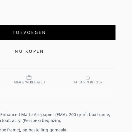
TOEVOEGEN
NU KOPEN
GRATIS WERELDWIJD
14 DAGEN RETOUR
p Enhanced Matte Art-papier (EMA), 200 g/m², box frame,
tout, acryl (Perspex) beglazing
 (box frame), op bestelling gemaakt