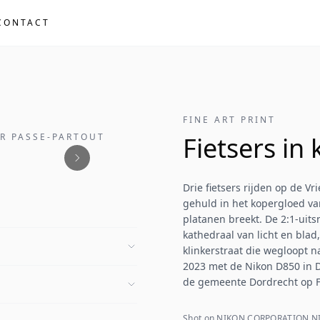
CONTACT
FINE ART PRINT
ER PASSE-PARTOUT
Fietsers in
Drie fietsers rijden op de V
gehuld in het kopergloed va
platanen breekt. De 2:1-uits
kathedraal van licht en blad
klinkerstraat die wegloopt n
2023 met de Nikon D850 in D
de gemeente Dordrecht op 
Shot on NIKON CORPORATION NI