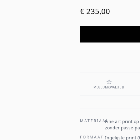
€ 235,00
MUSEUMKWALITEIT
MATERIAAL
Fine art print o
zonder passe-par
FORMAAT
Ingelijste print