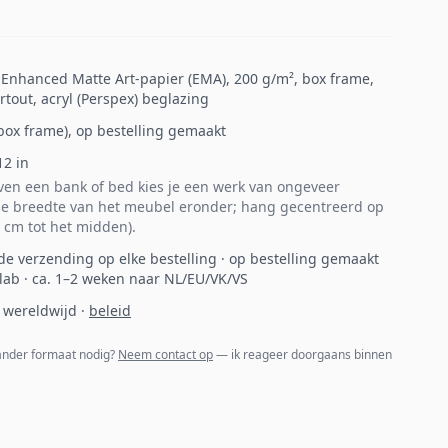
p Enhanced Matte Art-papier (EMA), 200 g/m², box frame,
tout, acryl (Perspex) beglazing
 (box frame), op bestelling gemaakt
12
in
en een bank of bed kies je een werk van ongeveer
e breedte van het meubel eronder; hang gecentreerd op
 cm tot het midden).
de verzending op elke bestelling · op bestelling gemaakt
 lab · ca. 1–2 weken naar NL/EU/VK/VS
 wereldwijd
·
beleid
 ander formaat nodig?
Neem contact op
— ik reageer doorgaans binnen