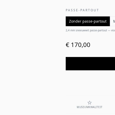
PASSE-PARTOUT
Zonder passe-partout
2,4 mm sneeuwwit passe-partout — visuel
€ 170,00
MUSEUMKWALITEIT