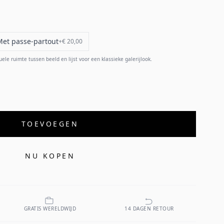
Met passe-partout
+
€ 20,00
e ruimte tussen beeld en lijst voor een klassieke galerijlook.
TOEVOEGEN
NU KOPEN
GRATIS WERELDWIJD
14 DAGEN RETOUR