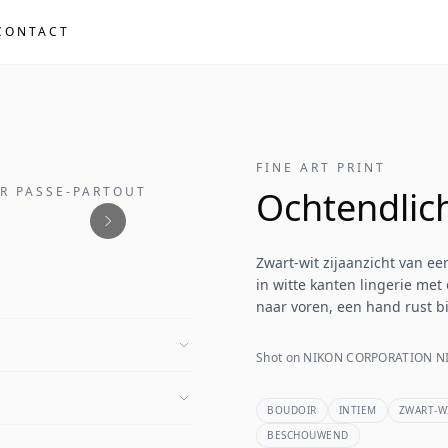
CONTACT
FINE ART PRINT
ER PASSE-PARTOUT
Ochtendlich
Zwart-wit zijaanzicht van ee
in witte kanten lingerie met
naar voren, een hand rust bi
Shot on NIKON CORPORATION NI
BOUDOIR
INTIEM
ZWART-W
BESCHOUWEND