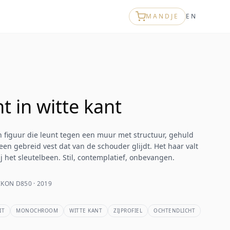
MANDJE
EN
t in witte kant
n figuur die leunt tegen een muur met structuur, gehuld
 een gebreid vest dat van de schouder glijdt. Het haar valt
j het sleutelbeen. Stil, contemplatief, onbevangen.
KON D850 · 2019
IT
MONOCHROOM
WITTE KANT
ZIJPROFIEL
OCHTENDLICHT