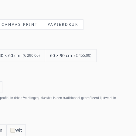
CANVAS PRINT
PAPIERDRUK
40 × 60 cm
60 × 90 cm
(
€ 290,00
)
(
€ 455,00
)
rofiel in drie afwerkingen; Klassiek is een traditioneel geprofileerd lijstwerk in
en
Wit