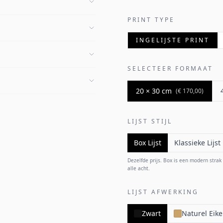
PRINT TYPE
INGELIJSTE PRINT
SELECTEER FORMAAT
20 × 30 cm
(
€ 170,00
)
LIJST STIJL
Box Lijst
Klassieke Lijst
Dezelfde prijs. Box is een modern strak p
alle acht.
LIJST AFWERKING
Zwart
Naturel Eik