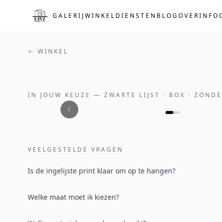
Naar de hoofdinhoud
GALERIJ
WINKEL
DIENSTEN
BLOG
OVER
INFO
← WINKEL
IN JOUW KEUZE
—
ZWARTE LIJST · BOX · ZOND
VEELGESTELDE VRAGEN
Is de ingelijste print klaar om op te hangen?
Welke maat moet ik kiezen?