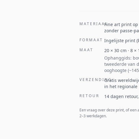
MATERIAAL
Fine art print o
zonder passe-par
FORMAAT
Ingelijste print
MAAT
20
×
30
cm ·
8
×
Ophanggids: bov
tweederde van d
ooghoogte (~145
VERZENDING
Gratis wereldwij
in het regionale
RETOUR
14 dagen retour,
Een vraag over deze print, of een
2–3 werkdagen.