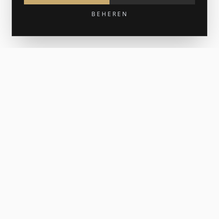
BEHEREN
Krijg 15% korting op je eerste bestelling
Meld je aan voor de nieuwsbrief voor nieuw werk en af en
toe een print-release. Je welkomstcode komt in je inbox.
AANMELDEN