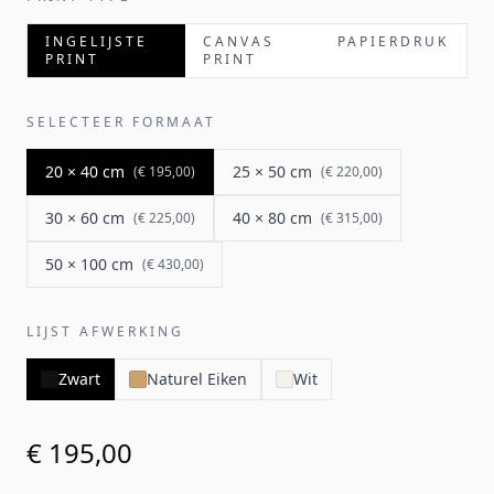
INGELIJSTE
CANVAS
PAPIERDRUK
PRINT
PRINT
SELECTEER FORMAAT
20 × 40 cm
25 × 50 cm
(
€ 195,00
)
(
€ 220,00
)
30 × 60 cm
40 × 80 cm
(
€ 225,00
)
(
€ 315,00
)
50 × 100 cm
(
€ 430,00
)
LIJST AFWERKING
Zwart
Naturel Eiken
Wit
€ 195,00