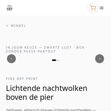
Naar de hoofdinhoud
← WINKEL
IN JOUW KEUZE
—
ZWARTE LIJST · BOX ·
ZONDER PASSE-PARTOUT
FINE ART PRINT
Lichtende nachtwolken
boven de pier
Zeldzame, etherisch blauwe lichtende nachtwolken —