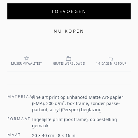
TOEVOEGEN
NU KOPEN
MUSEUMKWALITEIT
GRATIS WERELDWIJD
14 DAGEN RETOUR
MATERIAAL
Fine art print op Enhanced Matte Art-papier
(EMA), 200 g/m², box frame, zonder passe-
partout, acryl (Perspex) beglazing
FORMAAT
Ingelijste print (box frame), op bestelling
gemaakt
MAAT
20
×
40
cm ·
8
×
16
in