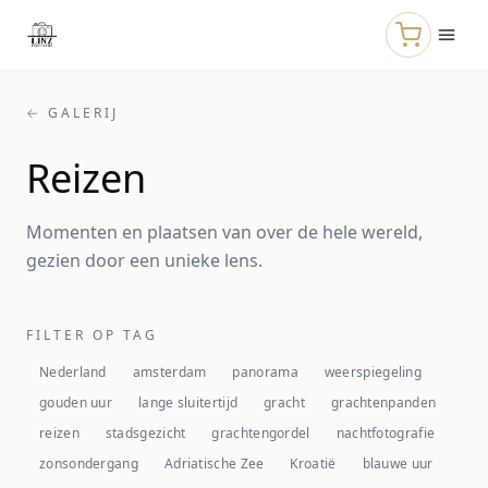
Naar de hoofdinhoud
← GALERIJ
Reizen
Momenten en plaatsen van over de hele wereld,
gezien door een unieke lens.
FILTER OP TAG
Nederland
amsterdam
panorama
weerspiegeling
gouden uur
lange sluitertijd
gracht
grachtenpanden
reizen
stadsgezicht
grachtengordel
nachtfotografie
zonsondergang
Adriatische Zee
Kroatië
blauwe uur