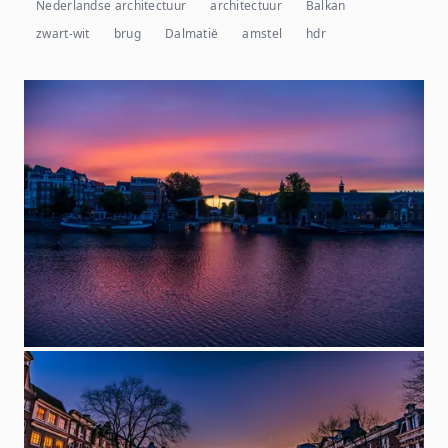
Nederlandse architectuur
architectuur
Balkan
zwart-wit
brug
Dalmatië
amstel
hdr