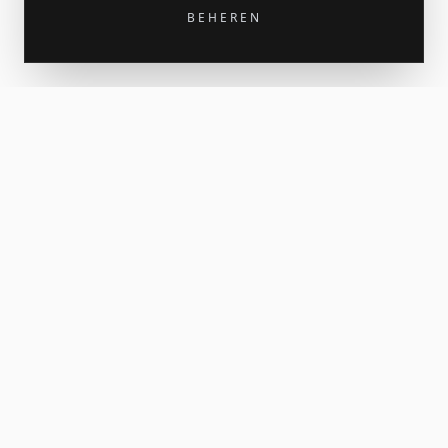
BEHEREN
Krijg 15% korting op je eerste bestelling
Meld je aan voor de nieuwsbrief voor nieuw werk en af en
toe een print-release. Je welkomstcode komt in je inbox.
AANMELDEN
Ik ga akkoord met het ontvangen van de Linz Perspectief-nieuwsbrief.