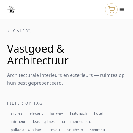
Naar de hoofdinhoud
← GALERIJ
Vastgoed &
Architectuur
Architecturale interieurs en exterieurs — ruimtes op
hun best gepresenteerd.
FILTER OP TAG
arches
elegant
hallway
historisch
hotel
interieur
leading lines
omni homestead
palladian windows
resort
southern
symmetrie