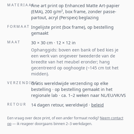
MATERIAAL
Fine art print op Enhanced Matte Art-papier
(EMA), 200 g/m², box frame, zonder passe-
partout, acryl (Perspex) beglazing
FORMAAT
Ingelijste print (box frame), op bestelling
gemaakt
MAAT
30
×
30
cm ·
12
×
12
in
Ophanggids: boven een bank of bed kies je
een werk van ongeveer tweederde van de
breedte van het meubel eronder; hang
gecentreerd op ooghoogte (~145 cm tot het
midden).
VERZENDING
Gratis wereldwijde verzending op elke
bestelling · op bestelling gemaakt in het
regionale lab · ca. 1–2 weken naar NL/EU/VK/VS
RETOUR
14 dagen retour, wereldwijd
·
beleid
Een vraag over deze print, of een ander formaat nodig?
Neem contact
op
— ik reageer doorgaans binnen 2–3 werkdagen.