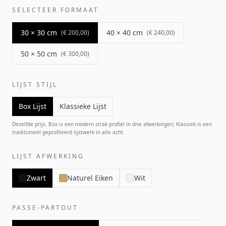
SELECTEER FORMAAT
30 × 30 cm
40 × 40 cm
(
€ 200,00
)
(
€ 240,00
)
50 × 50 cm
(
€ 300,00
)
LIJST STIJL
Box Lijst
Klassieke Lijst
Dezelfde prijs. Box is een modern strak profiel in drie afwerkingen; Klassiek is een
traditioneel geprofileerd lijstwerk in alle acht.
LIJST AFWERKING
Zwart
Naturel Eiken
Wit
PASSE-PARTOUT