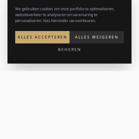
We gebruiken cookies om onze portfolio te optimaliseren,
websiteverkeer te analyseren en uw ervaring te
personaliseren. Kies hieronder uw voorkeuren.
ALLES ACCEPTEREN
ALLES WEIGEREN
BEHEREN
Krijg 15% korting op je eerste bestelling
Meld je aan voor de nieuwsbrief voor nieuw werk en af en