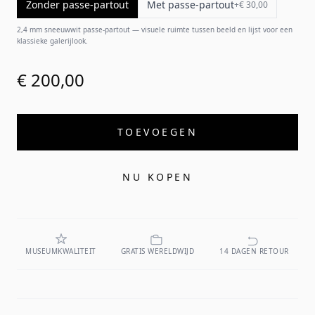
Zonder passe-partout
Met passe-partout
+
€ 30,00
2,4 mm sneeuwwit passe-partout — visuele ruimte tussen beeld en lijst voor een
klassieke galerijlook.
€ 200,00
TOEVOEGEN
NU KOPEN
MUSEUMKWALITEIT
GRATIS WERELDWIJD
14 DAGEN RETOUR