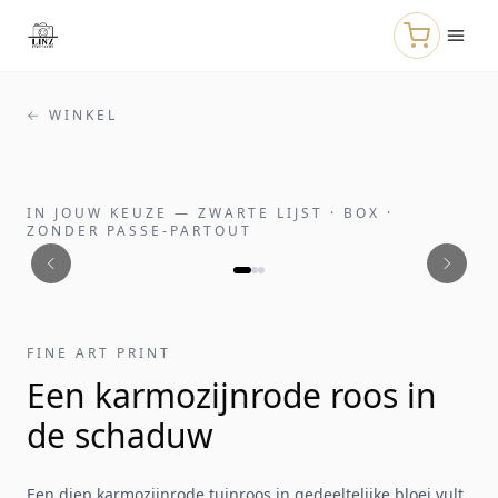
Naar de hoofdinhoud
← WINKEL
IN JOUW KEUZE
—
ZWARTE LIJST · BOX ·
ZONDER PASSE-PARTOUT
FINE ART PRINT
Een karmozijnrode roos in
de schaduw
Een diep karmozijnrode tuinroos in gedeeltelijke bloei vult