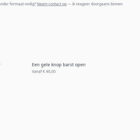
 ander formaat nodig?
Neem contact op
— ik reageer doorgaans binnen
w
Een gele knop barst open
Vanaf
€ 40,00