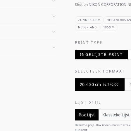
Shot on NIKON CORPORATION NI
ZONNEBLOEM
HELIANTHUS A
NEDERLAND
105MM
PRINT TYPE
INGELIJSTE PRINT
SELECTEER FORMAAT
20 × 30 cm
(
€ 170,00
)
LIJST STIJL
Box Lijst
Klassieke Lijst
Dezelfde prijs. Box is een modern strak p
alle acht.