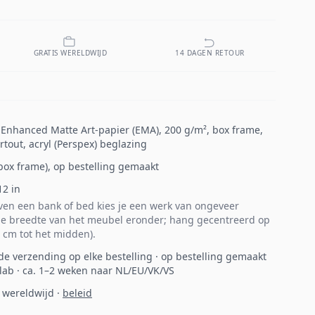
GRATIS WERELDWIJD
14 DAGEN RETOUR
p Enhanced Matte Art-papier (EMA), 200 g/m², box frame,
tout, acryl (Perspex) beglazing
 (box frame), op bestelling gemaakt
12
in
en een bank of bed kies je een werk van ongeveer
e breedte van het meubel eronder; hang gecentreerd op
 cm tot het midden).
de verzending op elke bestelling · op bestelling gemaakt
 lab · ca. 1–2 weken naar NL/EU/VK/VS
 wereldwijd
·
beleid