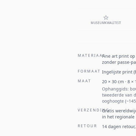
MUSEUMKWALITEIT
MATERIAAL
Fine art print o
zonder passe-par
FORMAAT
Ingelijste print
MAAT
20
×
30
cm ·
8
×
Ophanggids: bov
tweederde van d
ooghoogte (~145
VERZENDING
Gratis wereldwij
in het regionale
RETOUR
14 dagen retour,