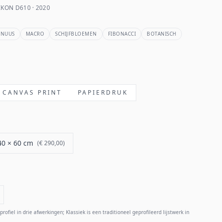
KON D610 · 2020
NNUUS
MACRO
SCHIJFBLOEMEN
FIBONACCI
BOTANISCH
CANVAS PRINT
PAPIERDRUK
40 × 60 cm
(
€ 290,00
)
rofiel in drie afwerkingen; Klassiek is een traditioneel geprofileerd lijstwerk in