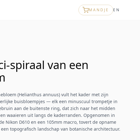
MANDJE
EN
i-spiraal van een
m
ebloem (Helianthus annuus) vult het kader met zijn
derlijke buisbloempjes — elk een minuscuul trompetje in
bruin aan de buitenste ring, dat zich naar het midden
emen waaieren uit langs de kaderranden. Opgenomen in
 de Nikon D610 en een 105mm macro, tovert de opname
een topografisch landschap van botanische architectuur.