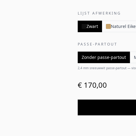
LIJST AFWERKING
Zwart
Naturel Eik
PASSE-PARTOUT
Zonder passe-partout
2,4 mm sneeuwwit passe-partout — visuel
€ 170,00