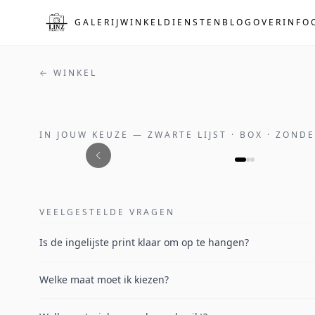
Naar de hoofdinhoud
GALERIJ
WINKEL
DIENSTEN
BLOG
OVER
INFO
← WINKEL
IN JOUW KEUZE
—
ZWARTE LIJST · BOX · ZOND
VEELGESTELDE VRAGEN
Is de ingelijste print klaar om op te hangen?
Welke maat moet ik kiezen?