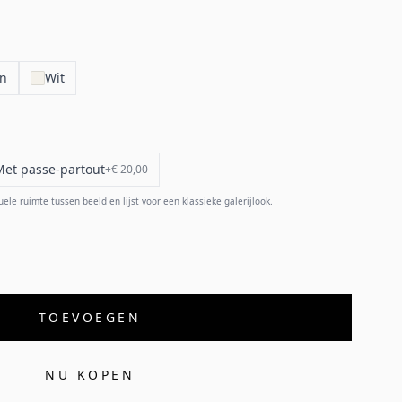
en
Wit
Met passe-partout
+
€ 20,00
e ruimte tussen beeld en lijst voor een klassieke galerijlook.
TOEVOEGEN
NU KOPEN