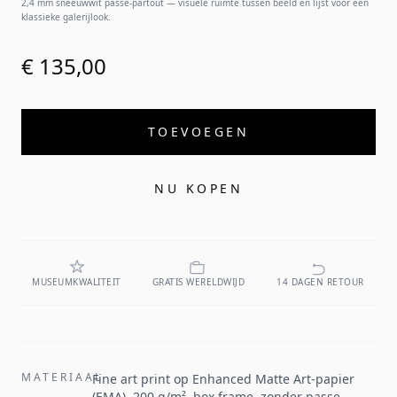
2,4 mm sneeuwwit passe-partout — visuele ruimte tussen beeld en lijst voor een
klassieke galerijlook.
€ 135,00
TOEVOEGEN
NU KOPEN
MUSEUMKWALITEIT
GRATIS WERELDWIJD
14 DAGEN RETOUR
MATERIAAL
Fine art print op Enhanced Matte Art-papier
(EMA), 200 g/m², box frame, zonder passe-