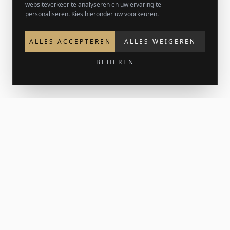
websiteverkeer te analyseren en uw ervaring te
personaliseren. Kies hieronder uw voorkeuren.
ALLES ACCEPTEREN
ALLES WEIGEREN
BEHEREN
Krijg 15% korting op je eerste bestelling
Meld je aan voor de nieuwsbrief voor nieuw werk en af en
toe een print-release. Je welkomstcode komt in je inbox.