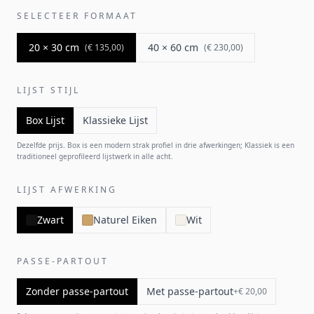
SELECTEER FORMAAT
20 × 30 cm
40 × 60 cm
(
€ 135,00
)
(
€ 230,00
)
LIJST STIJL
Box Lijst
Klassieke Lijst
Dezelfde prijs. Box is een modern strak profiel in drie afwerkingen; Klassiek is een
traditioneel geprofileerd lijstwerk in alle acht.
LIJST AFWERKING
Zwart
Naturel Eiken
Wit
PASSE-PARTOUT
Zonder passe-partout
Met passe-partout
+
€ 20,00