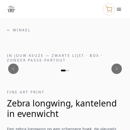
Naar de hoofdinhoud
← WINKEL
IN JOUW KEUZE
—
ZWARTE LIJST · BOX ·
ZONDER PASSE-PARTOUT
FINE ART PRINT
Zebra longwing, kantelend
in evenwicht
Een zebra longwing op een scherpere hoek, de vleugels