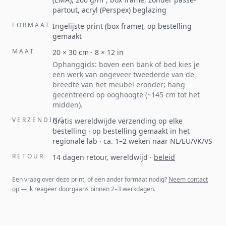
partout, acryl (Perspex) beglazing
FORMAAT
Ingelijste print (box frame), op bestelling
gemaakt
MAAT
20
×
30
cm ·
8
×
12
in
Ophanggids: boven een bank of bed kies je
een werk van ongeveer tweederde van de
breedte van het meubel eronder; hang
gecentreerd op ooghoogte (~145 cm tot het
midden).
VERZENDING
Gratis wereldwijde verzending op elke
bestelling · op bestelling gemaakt in het
regionale lab · ca. 1–2 weken naar NL/EU/VK/VS
RETOUR
14 dagen retour, wereldwijd
·
beleid
Een vraag over deze print, of een ander formaat nodig?
Neem contact
op
— ik reageer doorgaans binnen 2–3 werkdagen.