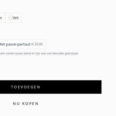
en
Wit
Met passe-partout
+
€ 20,00
e ruimte tussen beeld en lijst voor een klassieke galerijlook.
TOEVOEGEN
NU KOPEN