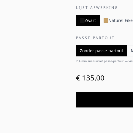
LIJST AFWERKING
Zwart
Naturel Eik
PASSE-PARTOUT
Zonder passe-partout
2,4 mm sneeuwwit passe-partout — visuel
€ 135,00