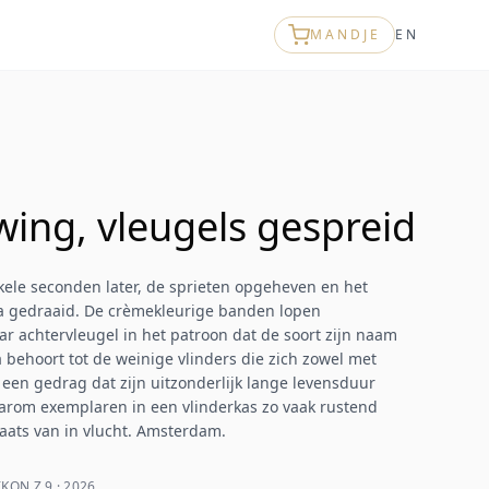
MANDJE
EN
ing, vleugels gespreid
ele seconden later, de sprieten opgeheven en het
ra gedraaid. De crèmekleurige banden lopen
r achtervleugel in het patroon dat de soort zijn naam
a behoort tot de weinige vlinders die zich zowel met
 een gedrag dat zijn uitzonderlijk lange levensduur
arom exemplaren in een vlinderkas zo vaak rustend
aats van in vlucht. Amsterdam.
KON Z 9 · 2026