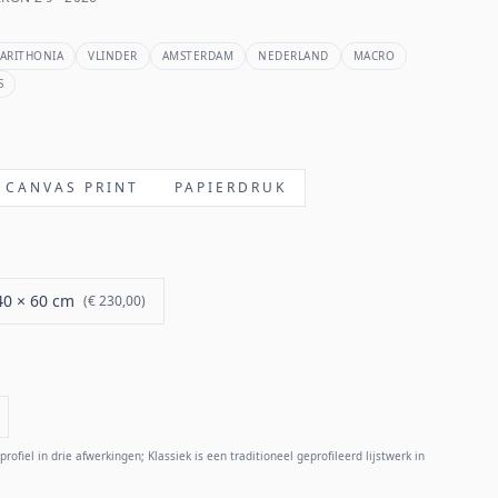
HARITHONIA
VLINDER
AMSTERDAM
NEDERLAND
MACRO
S
CANVAS PRINT
PAPIERDRUK
40 × 60 cm
(
€ 230,00
)
rofiel in drie afwerkingen; Klassiek is een traditioneel geprofileerd lijstwerk in