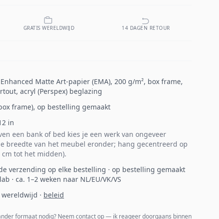
GRATIS WERELDWIJD
14 DAGEN RETOUR
p Enhanced Matte Art-papier (EMA), 200 g/m², box frame,
tout, acryl (Perspex) beglazing
 (box frame), op bestelling gemaakt
12
in
en een bank of bed kies je een werk van ongeveer
e breedte van het meubel eronder; hang gecentreerd op
 cm tot het midden).
de verzending op elke bestelling · op bestelling gemaakt
 lab · ca. 1–2 weken naar NL/EU/VK/VS
 wereldwijd
·
beleid
 ander formaat nodig?
Neem contact op
— ik reageer doorgaans binnen