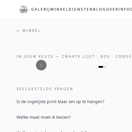
Naar de hoofdinhoud
GALERIJ
WINKEL
DIENSTEN
BLOG
OVER
INFO
← WINKEL
IN JOUW KEUZE
—
ZWARTE LIJST · BOX · ZOND
VEELGESTELDE VRAGEN
Is de ingelijste print klaar om op te hangen?
Welke maat moet ik kiezen?