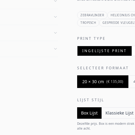
ZEBRAVLINDER
HELICONIUS C
TROPISCH
GESPREIDE VLEUGEL
PRINT TYPE
INGELIJSTE PRINT
SELECTEER FORMAAT
20 × 30 cm
(
€ 135,00
)
LIJST STIJL
Box Lijst
Klassieke Lijst
Dezelfde prijs. Box is een modern strak p
alle acht.