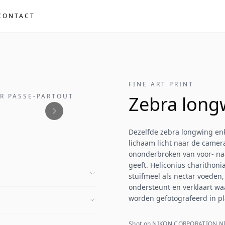
CONTACT
FINE ART PRINT
ER PASSE-PARTOUT
Zebra longw
Dezelfde zebra longwing enk
lichaam licht naar de came
ononderbroken van voor- naa
geeft. Heliconius charithoni
stuifmeel als nectar voeden,
ondersteunt en verklaart wa
worden gefotografeerd in pl
Shot on NIKON CORPORATION NI