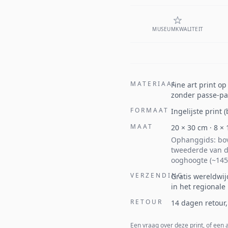
MUSEUMKWALITEIT
MATERIAAL
Fine art print o
zonder passe-par
FORMAAT
Ingelijste print
MAAT
20
×
30
cm ·
8
×
Ophanggids: bov
tweederde van d
ooghoogte (~145
VERZENDING
Gratis wereldwij
in het regionale
RETOUR
14 dagen retour,
Een vraag over deze print, of een