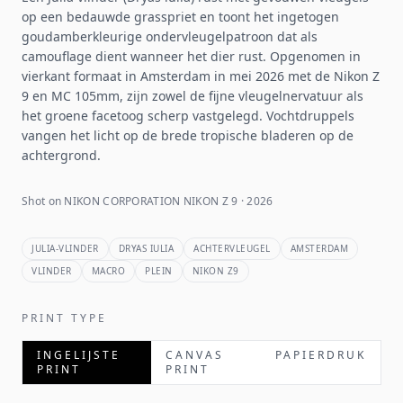
op een bedauwde grasspriet en toont het ingetogen
goudamberkleurige ondervleugelpatroon dat als
camouflage dient wanneer het dier rust. Opgenomen in
vierkant formaat in Amsterdam in mei 2026 met de Nikon Z
9 en MC 105mm, zijn zowel de fijne vleugelnervatuur als
het groene facetoog scherp vastgelegd. Vochtdruppels
vangen het licht op de brede tropische bladeren op de
achtergrond.
Shot on NIKON CORPORATION NIKON Z 9 · 2026
JULIA-VLINDER
DRYAS IULIA
ACHTERVLEUGEL
AMSTERDAM
VLINDER
MACRO
PLEIN
NIKON Z9
PRINT TYPE
INGELIJSTE
CANVAS
PAPIERDRUK
PRINT
PRINT