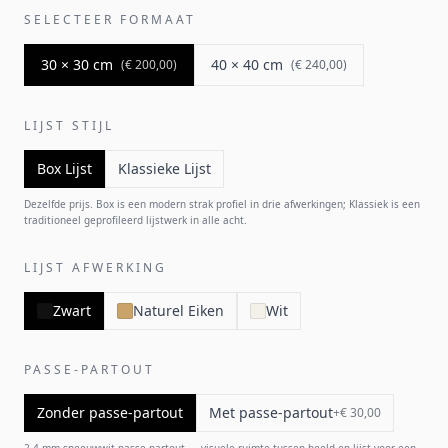
SELECTEER FORMAAT
30 × 30 cm
40 × 40 cm
(
€ 200,00
)
(
€ 240,00
)
LIJST STIJL
Box Lijst
Klassieke Lijst
Dezelfde prijs. Box is een modern strak profiel in drie afwerkingen; Klassiek is een
traditioneel geprofileerd lijstwerk in alle acht.
LIJST AFWERKING
Zwart
Naturel Eiken
Wit
PASSE-PARTOUT
Zonder passe-partout
Met passe-partout
+
€ 30,00