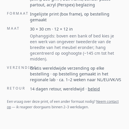
partout, acryl (Perspex) beglazing
FORMAAT
Ingelijste print (box frame), op bestelling
gemaakt
MAAT
30
×
30
cm ·
12
×
12
in
Ophanggids: boven een bank of bed kies je
een werk van ongeveer tweederde van de
breedte van het meubel eronder; hang
gecentreerd op ooghoogte (~145 cm tot het
midden).
VERZENDING
Gratis wereldwijde verzending op elke
bestelling · op bestelling gemaakt in het
regionale lab · ca. 1–2 weken naar NL/EU/VK/VS
RETOUR
14 dagen retour, wereldwijd
·
beleid
Een vraag over deze print, of een ander formaat nodig?
Neem contact
op
— ik reageer doorgaans binnen 2–3 werkdagen.