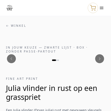
Naar de hoofdinhoud
← WINKEL
IN JOUW KEUZE
—
ZWARTE LIJST · BOX ·
ZONDER PASSE-PARTOUT
FINE ART PRINT
Julia vlinder in rust op een
grasspriet
Een Julia vlinder (Dryas iulia) rust met gevouwen vleugels