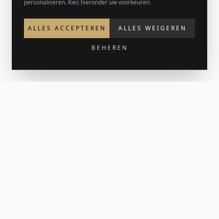
personaliseren. Kies hieronder uw voorkeuren.
ALLES ACCEPTEREN
ALLES WEIGEREN
BEHEREN
Krijg 15% korting op je eerste bestelling
Meld je aan voor de nieuwsbrief voor nieuw werk en af en
toe een print-release. Je welkomstcode komt in je inbox.