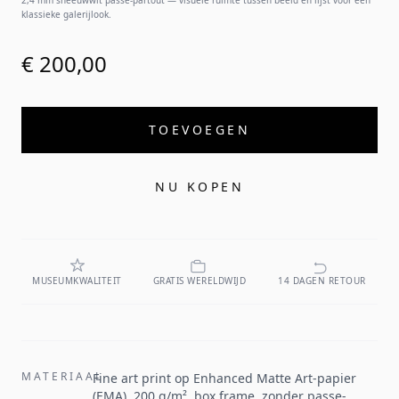
2,4 mm sneeuwwit passe-partout — visuele ruimte tussen beeld en lijst voor een
klassieke galerijlook.
€ 200,00
TOEVOEGEN
NU KOPEN
MUSEUMKWALITEIT
GRATIS WERELDWIJD
14 DAGEN RETOUR
MATERIAAL
Fine art print op Enhanced Matte Art-papier
(EMA), 200 g/m², box frame, zonder passe-