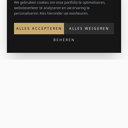
We gebruiken cookies om onze portfolio te optimaliseren,
websiteverkeer te analyseren en uw ervaring te
personaliseren. Kies hieronder uw voorkeuren.
ALLES ACCEPTEREN
ALLES WEIGEREN
BEHEREN
Krijg 15% korting op je eerste bestelling
Meld je aan voor de nieuwsbrief voor nieuw werk en af en
toe een print-release. Je welkomstcode komt in je inbox.