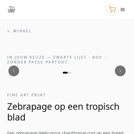
Naar de hoofdinhoud
← WINKEL
IN JOUW KEUZE
—
ZWARTE LIJST · BOX ·
ZONDER PASSE-PARTOUT
FINE ART PRINT
Zebrapage op een tropisch
blad
Een zebrapage (Heliconius charithonia) rust op een breed