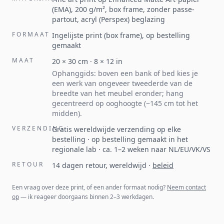
(EMA), 200 g/m², box frame, zonder passe-
partout, acryl (Perspex) beglazing
FORMAAT
Ingelijste print (box frame), op bestelling
gemaakt
MAAT
20
×
30
cm ·
8
×
12
in
Ophanggids: boven een bank of bed kies je
een werk van ongeveer tweederde van de
breedte van het meubel eronder; hang
gecentreerd op ooghoogte (~145 cm tot het
midden).
VERZENDING
Gratis wereldwijde verzending op elke
bestelling · op bestelling gemaakt in het
regionale lab · ca. 1–2 weken naar NL/EU/VK/VS
RETOUR
14 dagen retour, wereldwijd
·
beleid
Een vraag over deze print, of een ander formaat nodig?
Neem contact
op
— ik reageer doorgaans binnen 2–3 werkdagen.