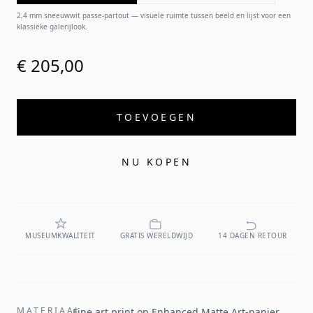
2,4 mm sneeuwwit passe-partout — visuele ruimte tussen beeld en lijst voor een
klassieke galerijlook.
€ 205,00
TOEVOEGEN
NU KOPEN
MUSEUMKWALITEIT
GRATIS WERELDWIJD
14 DAGEN RETOUR
MATERIAAL
Fine art print op Enhanced Matte Art-papier