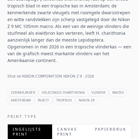
tropisch blad in een tropische kas in Amsterdam; de
kenmerkende zwarte vleugels met roomgele dwarsstrepen
en witte randvlekken zijn scherp vastgelegd door de Nikon
Z 9 MC 105mm macro. Als een van de weinige vlinders die
stuifmeel als eiwitbron kan verteren, leeft H. charithonia
aanzienlijk langer dan de meeste Lepidoptera.
Opgenomen in mei 2026 in een tropische vlinderkas — een
van de grafisch meest markante vlinders van het
Amerikaanse continent.
Shot on NIKON CORPORATION NIKON Z 9 · 2026
ZEBRAVLINDER
HELICONIUS CHARITHONIA
VLINDER
MACRO
AMSTERDAM
INSECT
TROPISCH
NIKON Z9
PRINT TYPE
INGELIJSTE
CANVAS
PAPIERDRUK
PRINT
PRINT