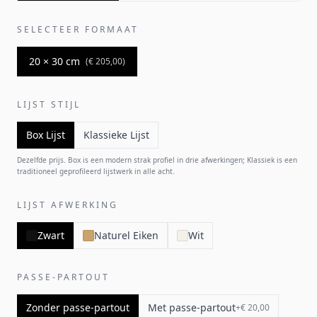
SELECTEER FORMAAT
20 × 30 cm
(
€ 205,00
)
LIJST STIJL
Box Lijst
Klassieke Lijst
Dezelfde prijs. Box is een modern strak profiel in drie afwerkingen; Klassiek is een
traditioneel geprofileerd lijstwerk in alle acht.
LIJST AFWERKING
Zwart
Naturel Eiken
Wit
PASSE-PARTOUT
Zonder passe-partout
Met passe-partout
+
€ 20,00