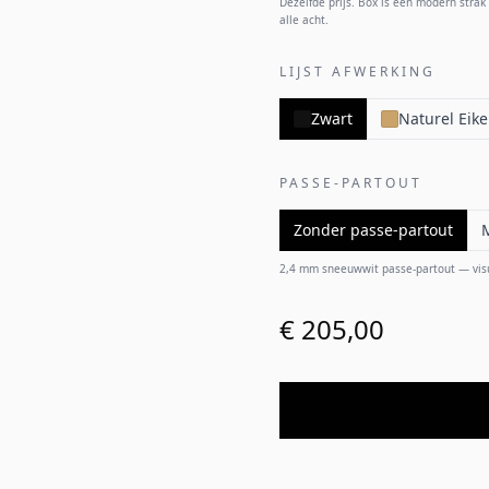
Dezelfde prijs. Box is een modern strak p
alle acht.
LIJST AFWERKING
Zwart
Naturel Eik
PASSE-PARTOUT
Zonder passe-partout
2,4 mm sneeuwwit passe-partout — visuel
€ 205,00