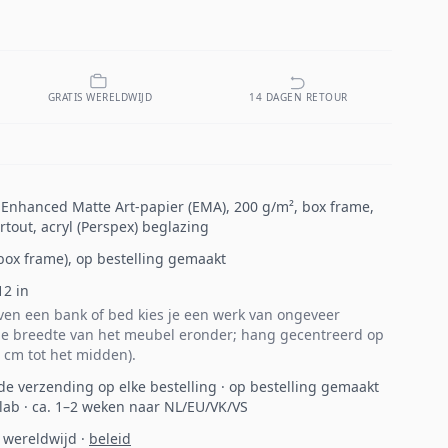
GRATIS WERELDWIJD
14 DAGEN RETOUR
p Enhanced Matte Art-papier (EMA), 200 g/m², box frame,
tout, acryl (Perspex) beglazing
 (box frame), op bestelling gemaakt
12
in
en een bank of bed kies je een werk van ongeveer
e breedte van het meubel eronder; hang gecentreerd op
 cm tot het midden).
de verzending op elke bestelling · op bestelling gemaakt
 lab · ca. 1–2 weken naar NL/EU/VK/VS
 wereldwijd
·
beleid