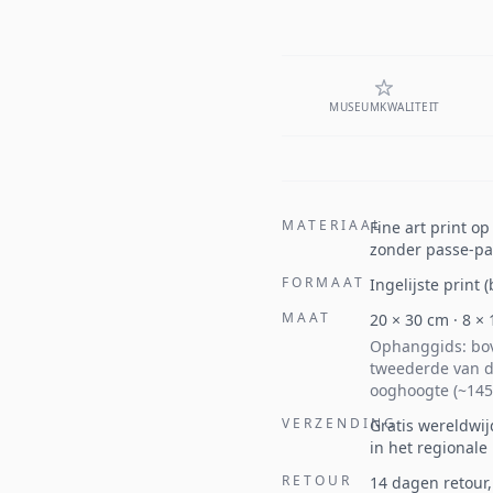
MUSEUMKWALITEIT
MATERIAAL
Fine art print o
zonder passe-par
FORMAAT
Ingelijste print
MAAT
20
×
30
cm ·
8
×
Ophanggids: bov
tweederde van d
ooghoogte (~145
VERZENDING
Gratis wereldwij
in het regionale
RETOUR
14 dagen retour,