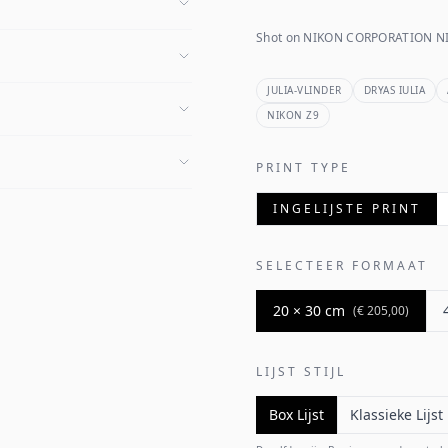
Shot on NIKON CORPORATION NI
JULIA-VLINDER
DRYAS IULIA
NIKON Z9
PRINT TYPE
INGELIJSTE PRINT
SELECTEER FORMAAT
20 × 30 cm
(
€ 205,00
)
LIJST STIJL
Box Lijst
Klassieke Lijst