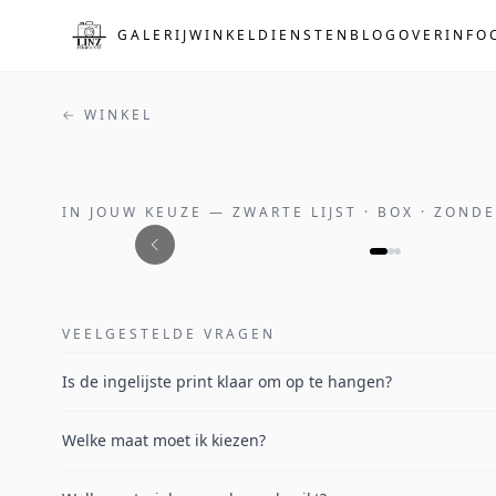
Naar de hoofdinhoud
GALERIJ
WINKEL
DIENSTEN
BLOG
OVER
INFO
← WINKEL
IN JOUW KEUZE
—
ZWARTE LIJST · BOX · ZOND
VEELGESTELDE VRAGEN
Is de ingelijste print klaar om op te hangen?
Welke maat moet ik kiezen?