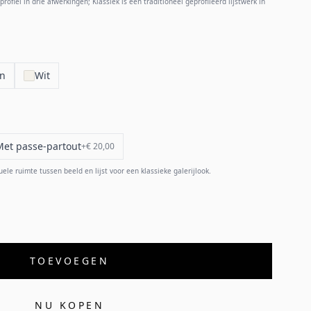
rofiel in drie afwerkingen; Klassiek is een traditioneel geprofileerd lijstwerk in
en
Wit
Met passe-partout
+
€ 20,00
e ruimte tussen beeld en lijst voor een klassieke galerijlook.
TOEVOEGEN
NU KOPEN