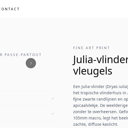
CONTACT
FINE ART PRINT
ER PASSE-PARTOUT
Julia-vlind
vleugels
Een Julia-vlinder (Dryas iuli
het tropische vlinderhuis in
fijne zwarte randlijnen en o
apicaalvlekje. De weelderige
zonder te overheersen. Gefo
105mm macro, legt het beeld
zachte, diffuse kaslicht.