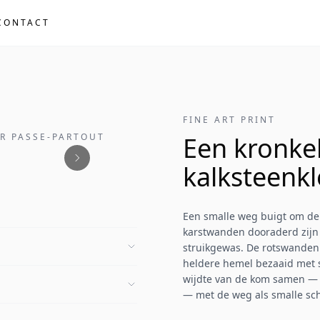
CONTACT
FINE ART PRINT
ER PASSE-PARTOUT
Een kronke
kalksteenkl
Een smalle weg buigt om de v
karstwanden dooraderd zijn 
struikgewas. De rotswanden r
heldere hemel bezaaid met 
wijdte van de kom samen — v
— met de weg als smalle sc