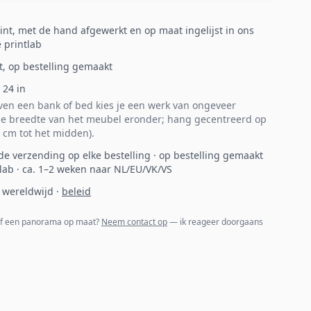
print, met de hand afgewerkt en op maat ingelijst in ons
 printlab
t, op bestelling gemaakt
×
24
in
en een bank of bed kies je een werk van ongeveer
e breedte van het meubel eronder; hang gecentreerd op
 cm tot het midden).
de verzending op elke bestelling · op bestelling gemaakt
 lab · ca. 1–2 weken naar NL/EU/VK/VS
 wereldwijd
·
beleid
of een panorama op maat?
Neem contact op
— ik reageer doorgaans