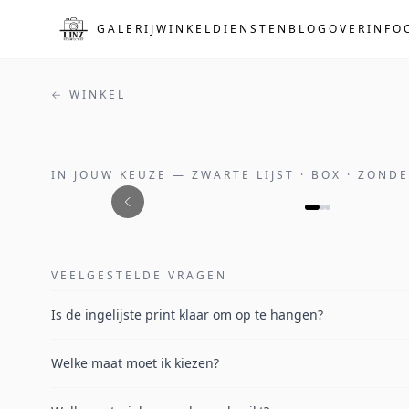
Naar de hoofdinhoud
GALERIJ
WINKEL
DIENSTEN
BLOG
OVER
INFO
← WINKEL
IN JOUW KEUZE
—
ZWARTE LIJST · BOX · ZOND
VEELGESTELDE VRAGEN
Is de ingelijste print klaar om op te hangen?
Welke maat moet ik kiezen?