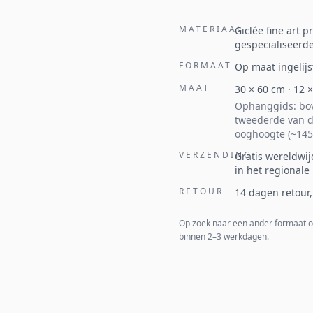
MATERIAAL
Giclée fine art 
gespecialiseerde
FORMAAT
Op maat ingelijs
MAAT
30
×
60
cm ·
12
Ophanggids: bov
tweederde van d
ooghoogte (~145
VERZENDING
Gratis wereldwij
in het regionale
RETOUR
14 dagen retour,
Op zoek naar een ander formaat 
binnen 2–3 werkdagen.