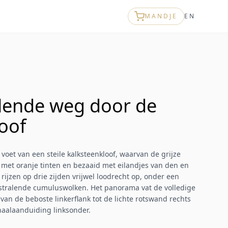
MANDJE
EN
lende weg door de
oof
oet van een steile kalksteenkloof, waarvan de grijze
met oranje tinten en bezaaid met eilandjes van den en
ijzen op drie zijden vrijwel loodrecht op, onder een
stralende cumuluswolken. Het panorama vat de volledige
an de beboste linkerflank tot de lichte rotswand rechts
haalaanduiding linksonder.