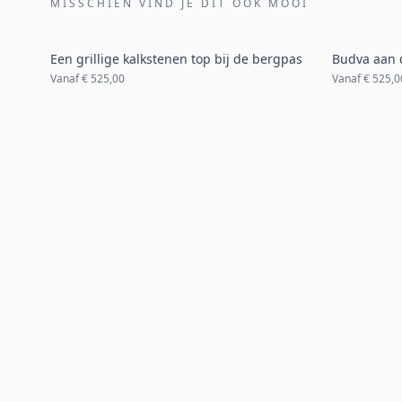
MISSCHIEN VIND JE DIT OOK MOOI
Een grillige kalkstenen top bij de bergpas
Budva aan 
Vanaf
€ 525,00
Vanaf
€ 525,0