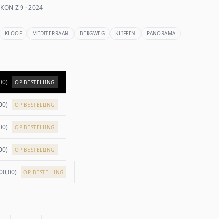
KON Z 9 · 2024
KLOOF
MEDITERRAAN
BERGWEG
KLIFFEN
PANORAMA
00
)
OP BESTELLING
00
)
OP BESTELLING
00
)
OP BESTELLING
00
)
OP BESTELLING
200,00
)
OP BESTELLING