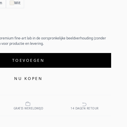
en
Wit
premium fine-art lab in de oorspronkelijke beeldverhouding (zonder
 voor productie en levering.
TOEVOEGEN
NU KOPEN
GRATIS WERELDWIJD
14 DAGEN RETOUR